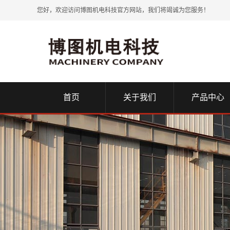
您好，欢迎访问博图机电科技官方网站，我们将竭诚为您服务！
首页
关于我们
产品中心