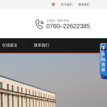
关于我们
联系我们
全国统一服务热线
0760–22622385
在线留言
联系我们